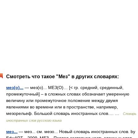
Смотреть что такое "Мез" в других словарях:
мез(о)...
— мез(о)... МЕЗ(О)… [< гр. средний, срединный,
промежуточный] – в сложных словах обозначает умеренную
величину или промежуточное положение между двумя
явлениями во времени или в пространстве, например,
мезорельеф. Большой словарь иностранных слов.… …
Словарь
иностранных слов русского языка
мез...
— мез... см. мезо... Новый словарь иностранных слов. by