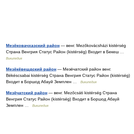
Мезёковачхазский район
— венг. Mezőkovácsházi kistérség
Страна Венгрия Статус Район (kistérség) Входит в Бекеш …
Википедия
Мезёкёвешдский район
— Мезёчатский район венг.
Békéscsabai kistérség Страна Венгрия Статус Район (kistérség)
Входит в Боршод Абауй Земплен …
Википедия
Мезёчатский район
— венг. Mezőcsáti kistérség Страна
Венгрия Статус Район (kistérség) Входит в Боршод Абауй
Земплен …
Википедия