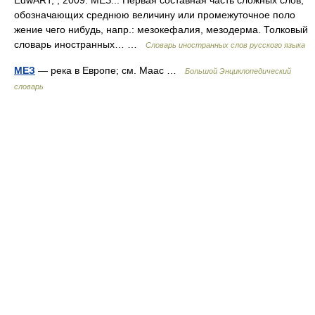
EdwART, , 2009. МЕЗ... Первая составная часть сложных слов,
обозначающих среднюю величину или промежуточное поло
жение чего нибудь, напр.: мезокефалия, мезодерма. Толковый
словарь иностранных… …
Словарь иностранных слов русского языка
МЕЗ
— река в Европе; см. Маас …
Большой Энциклопедический
словарь