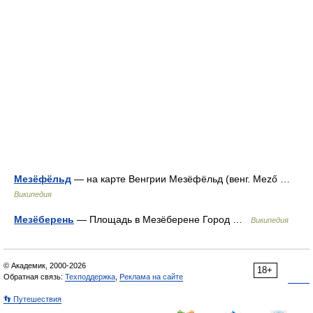
Мезёфёльд
— на карте Венгрии Мезёфёльд (венг. Mező …
Википедия
Мезёберень
— Площадь в Мезёберене Город …
Википедия
© Академик, 2000-2026
18+
Обратная связь:
Техподдержка
,
Реклама на сайте
👣 Путешествия