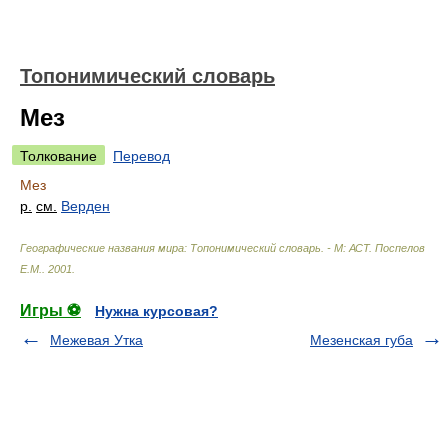
Топонимический словарь
Мез
Толкование
Перевод
Мез
р.
см.
Верден
Географические названия мира: Топонимический словарь. - М: АСТ
.
Поспелов
Е.М.
.
2001
.
Игры ⚽
Нужна курсовая?
Межевая Утка
Мезенская губа