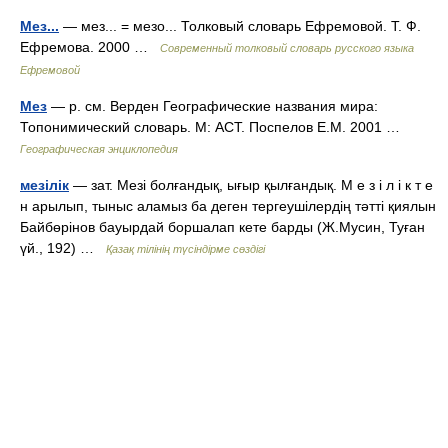
Мез...
— мез... = мезо... Толковый словарь Ефремовой. Т. Ф.
Ефремова. 2000 …
Современный толковый словарь русского языка
Ефремовой
Мез
— р. см. Верден Географические названия мира:
Топонимический словарь. М: АСТ. Поспелов Е.М. 2001 …
Географическая энциклопедия
мезілік
— зат. Мезі болғандық, ығыр қылғандық. М е з і л і к т е
н арылып, тыныс аламыз ба деген тергеушілердің тәтті қиялын
Байбөрінов бауырдай боршалап кете барды (Ж.Мусин, Туған
үй., 192) …
Қазақ тілінің түсіндірме сөздігі